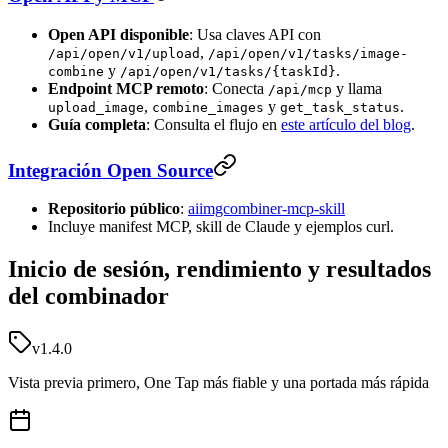
Open API disponible
: Usa claves API con
,
/api/open/v1/upload
/api/open/v1/tasks/image-
y
.
combine
/api/open/v1/tasks/{taskId}
Endpoint MCP remoto
: Conecta
y llama
/api/mcp
,
y
.
upload_image
combine_images
get_task_status
Guía completa
: Consulta el flujo en
este artículo del blog
.
Integración Open Source
Repositorio público
:
aiimgcombiner-mcp-skill
Incluye manifest MCP, skill de Claude y ejemplos curl.
Inicio de sesión, rendimiento y resultados
del combinador
v1.4.0
Vista previa primero, One Tap más fiable y una portada más rápida