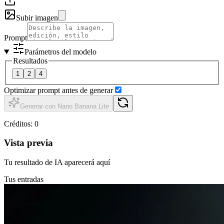
Subir imagen
Prompt
Parámetros del modelo
Resultados
1
2
4
Optimizar prompt antes de generar
Generar con Nano Banana Lite
Créditos
:
0
Vista previa
Tu resultado de IA aparecerá aquí
Tus entradas