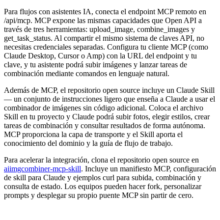
Para flujos con asistentes IA, conecta el endpoint MCP remoto en
/api/mcp. MCP expone las mismas capacidades que Open API a
través de tres herramientas: upload_image, combine_images y
get_task_status. Al compartir el mismo sistema de claves API, no
necesitas credenciales separadas. Configura tu cliente MCP (como
Claude Desktop, Cursor o Amp) con la URL del endpoint y tu
clave, y tu asistente podrá subir imágenes y lanzar tareas de
combinación mediante comandos en lenguaje natural.
Además de MCP, el repositorio open source incluye un Claude Skill
— un conjunto de instrucciones ligero que enseña a Claude a usar el
combinador de imágenes sin código adicional. Coloca el archivo
Skill en tu proyecto y Claude podrá subir fotos, elegir estilos, crear
tareas de combinación y consultar resultados de forma autónoma.
MCP proporciona la capa de transporte y el Skill aporta el
conocimiento del dominio y la guía de flujo de trabajo.
Para acelerar la integración, clona el repositorio open source en
aiimgcombiner-mcp-skill
. Incluye un manifiesto MCP, configuración
de skill para Claude y ejemplos curl para subida, combinación y
consulta de estado. Los equipos pueden hacer fork, personalizar
prompts y desplegar su propio puente MCP sin partir de cero.