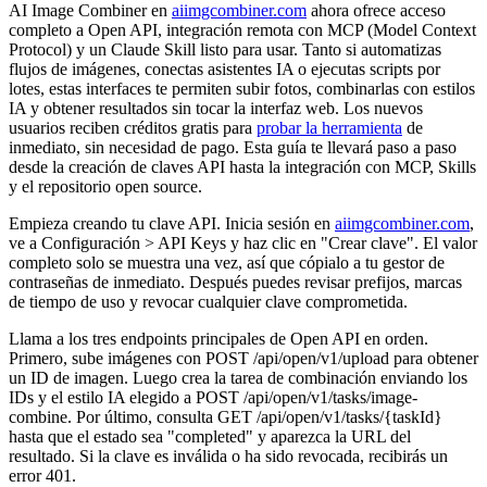
AI Image Combiner en
aiimgcombiner.com
ahora ofrece acceso
completo a Open API, integración remota con MCP (Model Context
Protocol) y un Claude Skill listo para usar. Tanto si automatizas
flujos de imágenes, conectas asistentes IA o ejecutas scripts por
lotes, estas interfaces te permiten subir fotos, combinarlas con estilos
IA y obtener resultados sin tocar la interfaz web. Los nuevos
usuarios reciben créditos gratis para
probar la herramienta
de
inmediato, sin necesidad de pago. Esta guía te llevará paso a paso
desde la creación de claves API hasta la integración con MCP, Skills
y el repositorio open source.
Empieza creando tu clave API. Inicia sesión en
aiimgcombiner.com
,
ve a Configuración > API Keys y haz clic en "Crear clave". El valor
completo solo se muestra una vez, así que cópialo a tu gestor de
contraseñas de inmediato. Después puedes revisar prefijos, marcas
de tiempo de uso y revocar cualquier clave comprometida.
Llama a los tres endpoints principales de Open API en orden.
Primero, sube imágenes con POST /api/open/v1/upload para obtener
un ID de imagen. Luego crea la tarea de combinación enviando los
IDs y el estilo IA elegido a POST /api/open/v1/tasks/image-
combine. Por último, consulta GET /api/open/v1/tasks/{taskId}
hasta que el estado sea "completed" y aparezca la URL del
resultado. Si la clave es inválida o ha sido revocada, recibirás un
error 401.