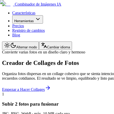
Combinador de Imágenes IA
Características
Herramientas
Precios
Registro de cambios
Blog
Alternar modo
Cambiar idioma
Convierte varias fotos en un diseño claro y hermoso
Creador de Collages de Fotos
Organiza fotos dispersas en un collage cohesivo que se sienta intencion
recuerdos cotidianos. El resultado se ve limpio, equilibrado y listo par
Empezar a Hacer Collages
1
Subir 2 fotos para fusionar
JPG, PNG, WebP · máx. 10 MB cada una