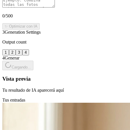
0
/500
✨ Optimizar con IA
3
Generation Settings
Output count
1
2
3
4
4
Generar
Cargando...
Vista previa
Tu resultado de IA aparecerá aquí
Tus entradas