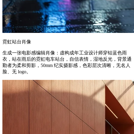
霓虹站台肖像
生成一张电影感编辑肖像：虚构成年工业设计师穿钴蓝色雨
衣，站在雨后的霓虹电车站台，自信表情，湿地反光，背景通
勤者为柔和剪影，50mm 纪实摄影感，色彩层次清晰，无名人
脸、无 logo。