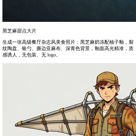
黑芝麻甜点大片
生成一张高级餐厅杂志风美食照片：黑芝麻奶冻配柚子釉，裂
纹陶盘、银勺、撕边亚麻布、深青色背景，釉面高光精准，质
感诱人，无包装、无 logo。