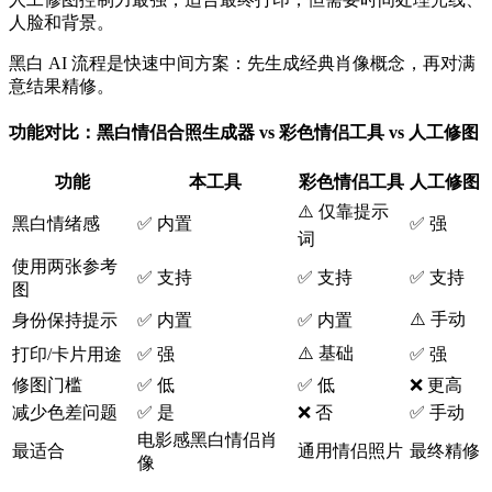
人脸和背景。
黑白 AI 流程是快速中间方案：先生成经典肖像概念，再对满
意结果精修。
功能对比：黑白情侣合照生成器 vs 彩色情侣工具 vs 人工修图
功能
本工具
彩色情侣工具
人工修图
⚠️ 仅靠提示
黑白情绪感
✅ 内置
✅ 强
词
使用两张参考
✅ 支持
✅ 支持
✅ 支持
图
⚠️ 手动
身份保持提示
✅ 内置
✅ 内置
⚠️ 基础
打印/卡片用途
✅ 强
✅ 强
修图门槛
✅ 低
✅ 低
❌ 更高
减少色差问题
✅ 是
❌ 否
✅ 手动
电影感黑白情侣肖
最适合
通用情侣照片
最终精修
像