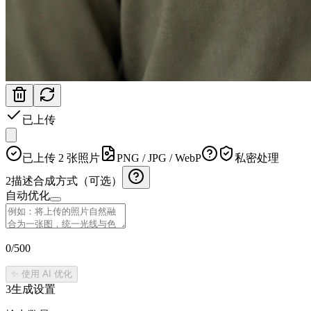
已上传
已上传 2 张照片
PNG / JPG / WebP
私密处理
2
描述合成方式（可选）
自动优化
0
/500
✨ 使用 AI 优化
3
生成设置