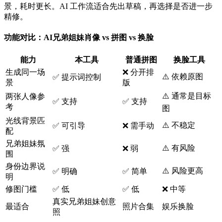
景，耗时更长。AI 工作流适合先出草稿，再选择是否进一步
精修。
功能对比：AI兄弟姐妹肖像 vs 拼图 vs 换脸
能力
本工具
普通拼图
换脸工具
生成同一场
❌ 分开排
⚠️ 依赖原图
✅ 提示词控制
景
版
⚠️ 通常是目标
两张人像参
✅ 支持
✅ 支持
考
图
光线背景匹
⚠️ 不稳定
✅ 可引导
❌ 需手动
配
兄弟姐妹氛
⚠️ 有风险
✅ 强
❌ 弱
围
身份边界说
⚠️ 风险更高
✅ 明确
✅ 简单
明
修图门槛
✅ 低
✅ 低
❌ 中等
真实兄弟姐妹创意
最适合
照片合集
娱乐换脸
照