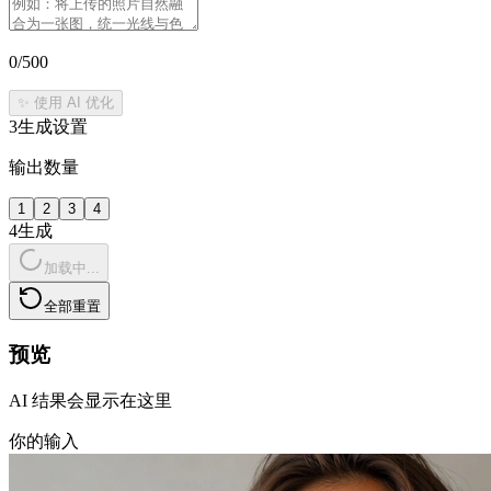
0
/500
✨ 使用 AI 优化
3
生成设置
输出数量
1
2
3
4
4
生成
加载中...
全部重置
预览
AI 结果会显示在这里
你的输入