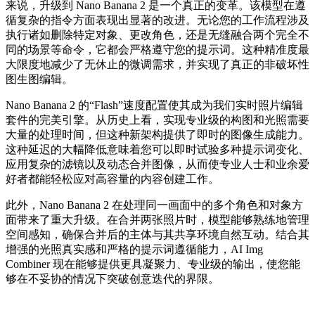
来说，升级到 Nano Banana 2 是一个真正的变革。该模型在遵
循复杂的指令方面表现出显著的改进。无论您的工作流程涉及
执行诸如删除特定对象、更改角色，还是无缝融合两个完全不
同的场景等命令，它都会严格遵守您的提示词。这种精准度最
大限度地减少了无休止的微调需求，并实现了真正的非破坏性
图生图编辑。
Nano Banana 2 的“Flash”速度配置使其成为我们实时照片编辑
套件的完美引擎。从历史上看，实现专业级的构图和光照需要
大量的处理时间，但这种新架构提供了即时的图像生成能力。
这种延迟的大幅降低意味着您可以即时试验多种提示词变化、
应用复杂的滤镜以及动态合并图像，从而使专业人士和业余爱
好者都能轻松应对高容量的内容创建工作。
此外，Nano Banana 2 在处理同一画面中的多个角色和对象方
面带来了重大升级。在合并两张照片时，模型能够熟练地管理
空间感知，确保合并后的主体与其共享环境自然互动。结合其
增强的光照真实感和严格的提示词遵循能力，AI Img
Combiner 现在能够提供更具凝聚力、专业级的输出，使您能
够在不妥协的情况下突破创意迭代的界限。