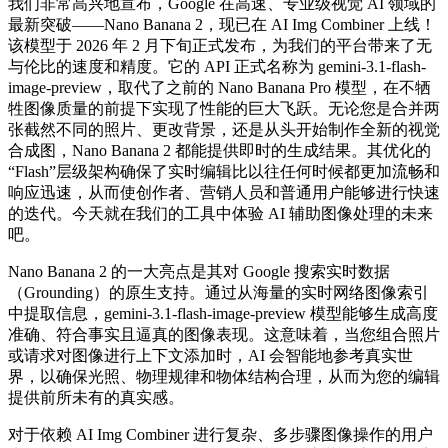
我们非常高兴地宣布，Google 在高速、专业级视觉 AI 领域的
最新突破——Nano Banana 2，现已在 AI Img Combiner 上线！
该模型于 2026 年 2 月下旬正式发布，为我们的平台带来了无
与伦比的速度和精度。它的 API 正式名称为 gemini-3.1-flash-
image-preview，取代了之前的 Nano Banana Pro 模型，在不牺
牲图像质量的前提下实现了性能的巨大飞跃。无论您是合并两
张截然不同的照片、更改背景，还是从头开始制作全新的视觉
合成图，Nano Banana 2 都能提供即时的生成结果。其优化的
“Flash”层级架构确保了实时编辑比以往任何时候都更加流畅和
响应迅速，从而使创作者、营销人员和普通用户能够进行快速
的迭代。今天就在我们的工具中体验 AI 辅助图像处理的未来
吧。
Nano Banana 2 的一大亮点是其对 Google 搜索实时数据
（Grounding）的原生支持。通过从海量的实时网络图像索引
中提取信息，gemini-3.1-flash-image-preview 模型能够生成高度
准确、符合事实且逼真的图像表现。这意味着，当您组合照片
或请求对图像进行上下文添加时，AI 会智能地参考真实世
界，以确保光照、物理规律和物体结构合理，从而为您的编辑
提供前所未有的真实感。
对于依赖 AI Img Combiner 进行复杂、多步骤图像操作的用户