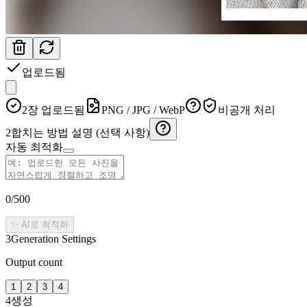
업로드됨
2장 업로드됨
PNG / JPG / WebP
비공개 처리
2
합치는 방법 설명 (선택 사항)
자동 최적화
0
/500
✨ AI로 최적화
3
Generation Settings
Output count
1
2
3
4
4
생성