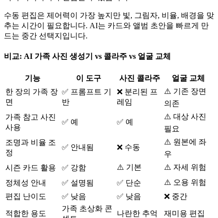
수동 편집은 제어력이 가장 높지만 빛, 그림자, 비율, 배경을 맞
추는 시간이 필요합니다. AI는 카드와 앨범 초안을 빠르게 만
드는 중간 선택지입니다.
비교: AI 가족 사진 생성기 vs 콜라주 vs 얼굴 교체
기능
이 도구
사진 콜라주
얼굴 교체
⚠️ 기존 장면
한 장의 가족 장
✅ 프롬프트 기
❌ 분리된 프
면
반
레임
의존
⚠️ 대상 사진
가족 참고 사진
✅ 예
✅ 예
사용
필요
⚠️ 원본에 좌
조명과 비율 조
✅ 안내됨
❌ 수동
정
우
⚠️ 기본
⚠️ 자세 위험
시즌 카드 활용
✅ 강함
⚠️ 오용 위험
정체성 안내
✅ 설명됨
✅ 단순
편집 난이도
✅ 낮음
✅ 낮음
❌ 중간
가족 초상화 콘
적합한 용도
나란한 추억
재미용 편집