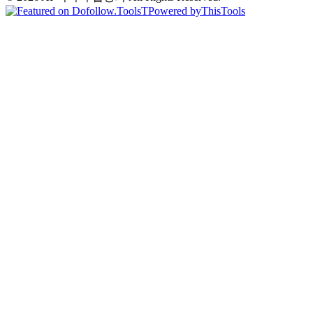
T
Powered by
ThisTools