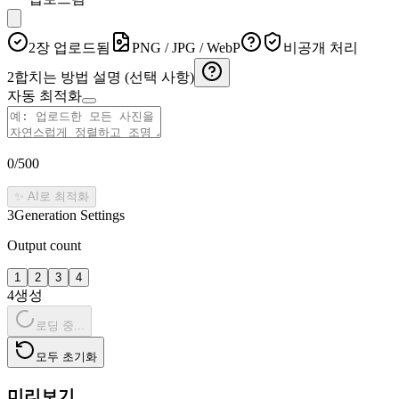
2장 업로드됨
PNG / JPG / WebP
비공개 처리
2
합치는 방법 설명 (선택 사항)
자동 최적화
0
/500
✨ AI로 최적화
3
Generation Settings
Output count
1
2
3
4
4
생성
로딩 중...
모두 초기화
미리보기