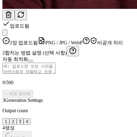
업로드됨
2장 업로드됨
PNG / JPG / WebP
비공개 처리
2
합치는 방법 설명 (선택 사항)
자동 최적화
0
/500
✨ AI로 최적화
3
Generation Settings
Output count
1
2
3
4
4
생성