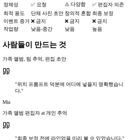
⚠️ 다양함
정체성
✅ 요청
✅ 편집자 의존
최적 용도
단체 사진 초안
창의적 혼합
최종 보정
이벤트 증거
❌ 금지
❌ 금지
❌ 금지
작업량
낮음-중간
낮음
높음
사람들이 만드는 것
가족 앨범, 팀 추억, 편집 초안
"
위치 프롬프트 덕분에 어디에 넣을지 명확했습니
다.
"
Mia
가족 앨범 편집자
at
개인 추억
"
최종 보정 전에 라인업을 미리 볼 수 있었습니다.
"