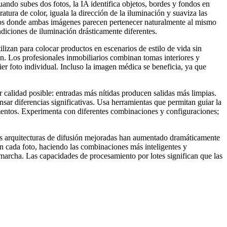
do subes dos fotos, la IA identifica objetos, bordes y fondos en
ura de color, iguala la dirección de la iluminación y suaviza las
tados donde ambas imágenes parecen pertenecer naturalmente al mismo
diciones de iluminación drásticamente diferentes.
izan para colocar productos en escenarios de estilo de vida sin
ón. Los profesionales inmobiliarios combinan tomas interiores y
er foto individual. Incluso la imagen médica se beneficia, ya que
alidad posible: entradas más nítidas producen salidas más limpias.
r diferencias significativas. Usa herramientas que permitan guiar la
ementos. Experimenta con diferentes combinaciones y configuraciones;
as arquitecturas de difusión mejoradas han aumentado dramáticamente
en cada foto, haciendo las combinaciones más inteligentes y
a marcha. Las capacidades de procesamiento por lotes significan que las