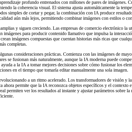
endizaje profundo entrenados con millones de pares de imágenes. Cuan
ndo la coherencia visual. El sistema ajusta automáticamente la temperat
étodos simples de cortar y pegar, la combinación con IA produce resul
calidad aún más lejos, permitiendo combinar imágenes con estilos o con
mplias y siguen creciendo. Las empresas de comercio electrónico la util
nan imágenes para producir contenido llamativo que impulsa la interacci
s crean imágenes compuestas que cuentan historias más ricas que cualqui
 más completas.
gunas consideraciones prácticas. Comienza con las imágenes de mayor c
ares se fusionan más naturalmente, aunque la IA moderna puede compensa
s ayuda a la IA a tomar mejores decisiones sobre cómo fusionar los el
pciones en el tiempo que tomaría editar manualmente una sola imagen.
evolucionando a un ritmo acelerado. Los transformadores de visión y l
ca ahora permite que la IA reconozca objetos específicos y el contexto 
al permiten ver los resultados al instante y ajustar parámetros sobre l
iciente.