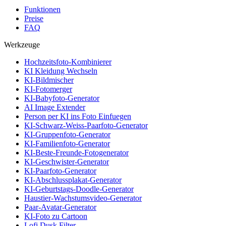
Funktionen
Preise
FAQ
Werkzeuge
Hochzeitsfoto-Kombinierer
KI Kleidung Wechseln
KI-Bildmischer
KI-Fotomerger
KI-Babyfoto-Generator
AI Image Extender
Person per KI ins Foto Einfuegen
KI-Schwarz-Weiss-Paarfoto-Generator
KI-Gruppenfoto-Generator
KI-Familienfoto-Generator
KI-Beste-Freunde-Fotogenerator
KI-Geschwister-Generator
KI-Paarfoto-Generator
KI-Abschlussplakat-Generator
KI-Geburtstags-Doodle-Generator
Haustier-Wachstumsvideo-Generator
Paar-Avatar-Generator
KI-Foto zu Cartoon
Lofi Dusk Filter