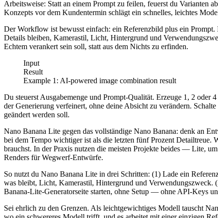
Arbeitsweise: Statt an einem Prompt zu feilen, feuerst du Varianten 
Konzepts vor dem Kundentermin schlägt ein schnelles, leichtes Mod
Der Workflow ist bewusst einfach: ein Referenzbild plus ein Prompt. 
Details bleiben, Kamerastil, Licht, Hintergrund und Verwendungszwe
Echtem verankert sein soll, statt aus dem Nichts zu erfinden.
Input
Result
Example
1
: AI-powered image combination result
Du steuerst Ausgabemenge und Prompt-Qualität. Erzeuge 1, 2 oder 4 
der Generierung verfeinert, ohne deine Absicht zu verändern. Schalte s
geändert werden soll.
Nano Banana Lite gegen das vollständige Nano Banana: denk an Entwur
bei dem Tempo wichtiger ist als die letzten fünf Prozent Detailtreu
brauchst. In der Praxis nutzen die meisten Projekte beides — Lite, u
Renders für Wegwerf-Entwürfe.
So nutzt du Nano Banana Lite in drei Schritten: (1) Lade ein Referenz
was bleibt, Licht, Kamerastil, Hintergrund und Verwendungszweck. (
Banana-Lite-Generatorseite starten, ohne Setup — ohne API-Keys u
Sei ehrlich zu den Grenzen. Als leichtgewichtiges Modell tauscht N
wo ein schwereres Modell trifft, und es arbeitet mit einer einzigen Re