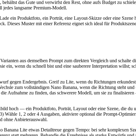
ab, behältst das Gute und verwirfst den Rest, ohne aufs Budget zu schi
ell jedes langsame Premium-Modell.
Lade ein Produktfoto, ein Porträt, eine Layout-Skizze oder eine Szene 
ck. Dieses Muster mit einer Referenz eignet sich ideal für Produktsz
Varianten aus demselben Prompt zum direkten Vergleich und schalte d
ie ein, wenn du schnell bist und eine sauberere Interpretation willst; 
f gegen Endergebnis. Greif zu Lite, wenn du Richtungen erkundest, vi
e. Wechsle zum vollständigen Nano Banana, wenn die Richtung steht und
m die Aufnahme zu finden, das schwerere Modell, um sie zu finalisiere
bild hoch — ein Produktfoto, Porträt, Layout oder eine Szene, die du um
3) Wähle 1, 2 oder 4 Ausgaben, aktiviere optional die Prompt-Optimier
nd ohne Anbieterauswahl.
ano Banana Lite etwas Detailtreue gegen Tempo: bei sehr komplexen Sze
ferenz statt mehreren. Behandle die Ergebnisse als starke Entwürfe und n