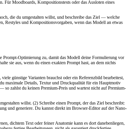
elen. Für Moodboards, Kompositionstests oder das Ausloten eines
hoch, die du umgestalten willst, und beschreibe das Ziel — welche
enen, Restyles und Kompositionsvorgaben, wenn das Modell an etwas
ie Prompt-Optimierung zu, damit das Modell deine Formulierung vor
schalte sie aus, wenn du einen exakten Prompt hast, an dem nichts
ele günstige Varianten brauchst oder ein Referenzbild bearbeitest,
 du maximale Details, Textur und Druckqualität für ein Hauptmotiv
n — so zahlst du keinen Premium-Preis und wartest nicht auf Premium-
gestalten willst. (2) Schreibe einen Prompt, der das Ziel beschreibt:
ung und generiere. Du kannst direkt im Browser-Editor auf der Nano-
nen, dichtem Text oder feiner Anatomie kann es dort danebenliegen,
ahezu fertige Bearbeitungen, nicht als garantiert druckfertige